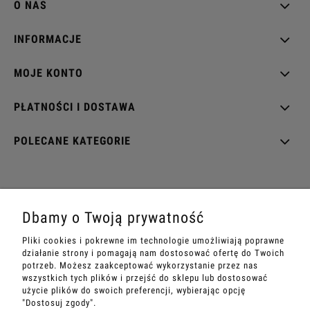
O NAS
INFORMACJE
MOJE KONTO
PŁATNOŚCI I DOSTAWA
POLECANE KATEGORIE
EZOTERRA shop
Dbamy o Twoją prywatność
ul. Rynek Wieluński 28
Pliki cookies i pokrewne im technologie umożliwiają poprawne
42-202 Częstochowa
działanie strony i pomagają nam dostosować ofertę do Twoich
potrzeb. Możesz zaakceptować wykorzystanie przez nas
Sandra
+48 534 199 007
wszystkich tych plików i przejść do sklepu lub dostosować
e-mail:
sklep@ezoterra.pl
użycie plików do swoich preferencji, wybierając opcję
"Dostosuj zgody".