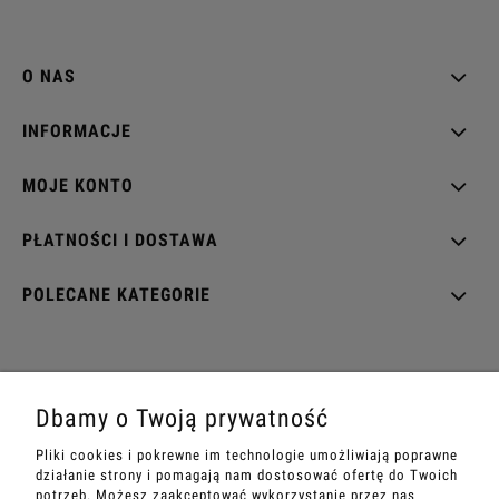
O NAS
INFORMACJE
MOJE KONTO
PŁATNOŚCI I DOSTAWA
POLECANE KATEGORIE
EZOTERRA shop
Dbamy o Twoją prywatność
ul. Rynek Wieluński 28
Pliki cookies i pokrewne im technologie umożliwiają poprawne
42-202 Częstochowa
działanie strony i pomagają nam dostosować ofertę do Twoich
potrzeb. Możesz zaakceptować wykorzystanie przez nas