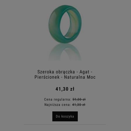
Szeroka obrączka - Agat -
Pierścionek - Naturalna Moc
Kamieni
41,30 zł
Cena regularna:
59,00 zł
Najniższa cena:
41,30 zł
Do koszyka