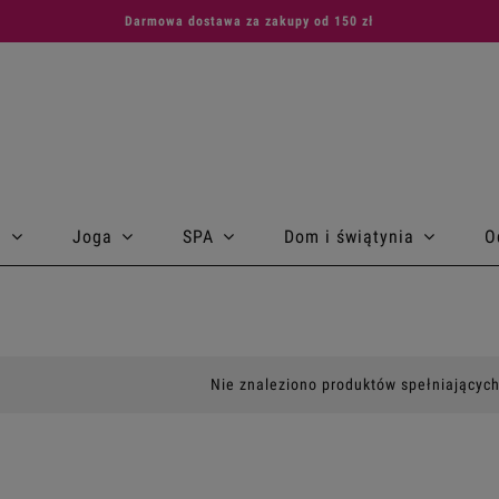
Darmowa dostawa za zakupy od 150 zł
a
Joga
SPA
Dom i świątynia
O
Nie znaleziono produktów spełniających