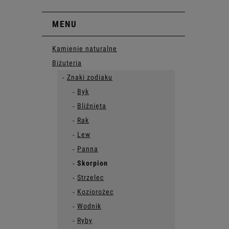
MENU
Kamienie naturalne
Biżuteria
Znaki zodiaku
Byk
Bliźnięta
Rak
Lew
Panna
Skorpion
Strzelec
Koziorożec
Wodnik
Ryby