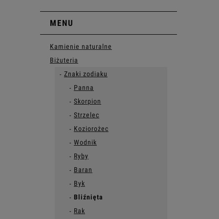
MENU
Kamienie naturalne
Biżuteria
Znaki zodiaku
Panna
Skorpion
Strzelec
Koziorożec
Wodnik
Ryby
Baran
Byk
Bliźnięta
Rak