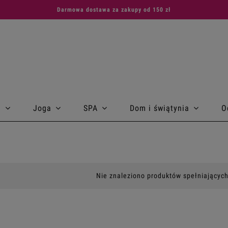
Darmowa dostawa za zakupy od 150 zł
a
Joga
SPA
Dom i świątynia
O
Nie znaleziono produktów spełniających