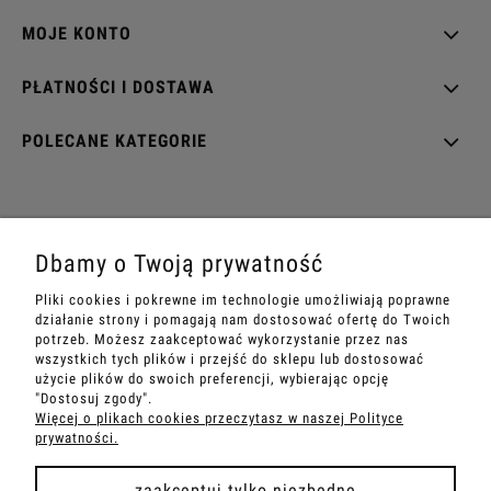
MOJE KONTO
PŁATNOŚCI I DOSTAWA
POLECANE KATEGORIE
EZOTERRA shop
Dbamy o Twoją prywatność
ul. Rynek Wieluński 28
Pliki cookies i pokrewne im technologie umożliwiają poprawne
42-202 Częstochowa
działanie strony i pomagają nam dostosować ofertę do Twoich
potrzeb. Możesz zaakceptować wykorzystanie przez nas
Sandra
+48 534 199 007
wszystkich tych plików i przejść do sklepu lub dostosować
e-mail:
sklep@ezoterra.pl
użycie plików do swoich preferencji, wybierając opcję
"Dostosuj zgody".
www.ezoterra.pl
Więcej o plikach cookies przeczytasz w naszej Polityce
prywatności.
zaakceptuj tylko niezbędne