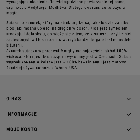
wymagająca skupienia. To wielogodzinne powtarzanie tej samej
czynności. Medytacja. Modlitwa. Dlatego uważam, że to czysta
magia.
Sutasz to sznurek, który ma strukturę kłosa, jak kłos zboża albo
kłos jaki można upleść, na długich włosach. Kłos jest symbolem
urodzaju i dobrobytu, co wiążę się z tym, że z sutaszu, czyli z nici
zaplecionych w kłos można stworzyć bardzo bogate lekkie modele
biżuterii.
Sznurek sutaszu w pracowni Margity ma najczęściej skład
100%
wiskoza
, który jest błyszczący i wykonany jest w Czechach. Sutasz
wyprodukowany w Polsce
jest w
100% bawełniany
i jest matowy.
Rzadziej używa sutaszu z Włoch, USA.
O NAS
INFORMACJE
MOJE KONTO