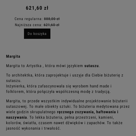
621,60 zł
Cena regularna:
888,00 zł
Najniższa cena:
621,60 zł
Do koszyka
Margita
Margita to Artystka , która mówi językiem
sutaszu
.
To architektka, która zaprojektuje i uszyje dla Ciebie biżuterię z
sutaszu.
Inżynierka, która zafascynowała się wyrobem hand made i
folklorem, która połączyła współczesną modę z tradycją.
Margita, to przede wszystkim indywidualne projektowanie biżuterii
sutaszowej. To małe obiekty sztuki. To biżuteria medytowana przez
wiele godzin skrupulatnego
ręcznego zszywania, haftowania i
naszywania
. To lekka biżuteria, pełna przestrzeni, kamieni,
kolorów, światła, czasem nawet dźwięków i zapachów. To także
jasność wykonania i trwałość.