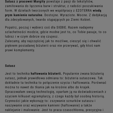
Sutasz z pracowni Margity
powstaje z pasji do tekstyliów,
zamiłowania do łączenia barw i struktur, z radości poszukiwania
form. W dziełach tworzonych we współpracy z EZOTERRA
wiodą
prym kamienie naturalne
. Dostojne. Wyraziste. Mocne. Z dedykacją
dla zdecydowanych, twardo stąpających po Ziemi Kobiet.
Popatrz, poczuj i wybierz coś dla SIEBIE. Razem nadajemy
szlachetności modzie, gdzie modne jest to, co Tobie pasuje, to co
lubisz i w czym dobrze się czujesz.
Zalecamy, aby najczęściej jak to możliwe, cieszyć się i chwalić
pięknem posiadanej biżuterii oraz nie przerywać, gdy ktoś nam
prawi komplementy.
Sutasz
Jest to technika
haftowania biżuterii.
Popularnie zwana biżuterią
sutasz, jednak prawidłowa odmiana to: biżuteria sutaszowa. Tak
dokładnie ta technika to połączenie szycia i haftowania. Porównać
można to nawet do tkania jak na krośnie albo do krajek.
Opracowałam swoją technologię, oparłam ją na doświadczeniach z
szyciem kilkuset egzemplarzy, z czego każdy był osobną historią.
Czynności jakie wykonuję to: zszywanie sznurków sutaszu i
naszywanie oraz wszywanie kamieni (haftowanie) a także
naklejanie i malowanie. Jest to praca czasochłonna, precyzyjna i