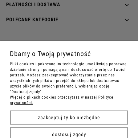
PŁATNOŚCI I DOSTAWA
POLECANE KATEGORIE
EZOTERRA shop
Dbamy o Twoją prywatność
ul. Rynek Wieluński 28
Pliki cookies i pokrewne im technologie umożliwiają poprawne
42-202 Częstochowa
działanie strony i pomagają nam dostosować ofertę do Twoich
potrzeb. Możesz zaakceptować wykorzystanie przez nas
Sandra
+48 534 199 007
wszystkich tych plików i przejść do sklepu lub dostosować
e-mail:
sklep@ezoterra.pl
użycie plików do swoich preferencji, wybierając opcję
"Dostosuj zgody".
www.ezoterra.pl
Więcej o plikach cookies przeczytasz w naszej Polityce
prywatności.
zaakceptuj tylko niezbędne
pokaż pełną wersję strony
dostosuj zgody