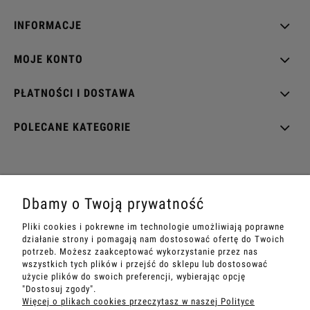
INFORMACJE
MOJE KONTO
PŁATNOŚCI I DOSTAWA
POLECANE KATEGORIE
EZOTERRA shop
Dbamy o Twoją prywatność
ul. Rynek Wieluński 28
Pliki cookies i pokrewne im technologie umożliwiają poprawne
42-202 Częstochowa
działanie strony i pomagają nam dostosować ofertę do Twoich
potrzeb. Możesz zaakceptować wykorzystanie przez nas
Sandra
+48 534 199 007
wszystkich tych plików i przejść do sklepu lub dostosować
e-mail:
sklep@ezoterra.pl
użycie plików do swoich preferencji, wybierając opcję
"Dostosuj zgody".
www.ezoterra.pl
Więcej o plikach cookies przeczytasz w naszej Polityce