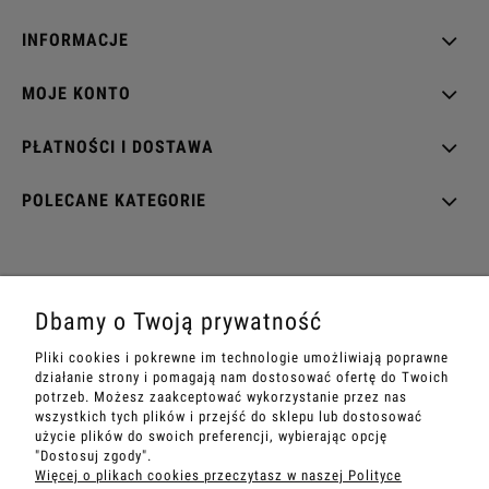
INFORMACJE
MOJE KONTO
PŁATNOŚCI I DOSTAWA
POLECANE KATEGORIE
EZOTERRA shop
Dbamy o Twoją prywatność
ul. Rynek Wieluński 28
Pliki cookies i pokrewne im technologie umożliwiają poprawne
42-202 Częstochowa
działanie strony i pomagają nam dostosować ofertę do Twoich
potrzeb. Możesz zaakceptować wykorzystanie przez nas
Sandra
+48 534 199 007
wszystkich tych plików i przejść do sklepu lub dostosować
e-mail:
sklep@ezoterra.pl
użycie plików do swoich preferencji, wybierając opcję
"Dostosuj zgody".
www.ezoterra.pl
Więcej o plikach cookies przeczytasz w naszej Polityce