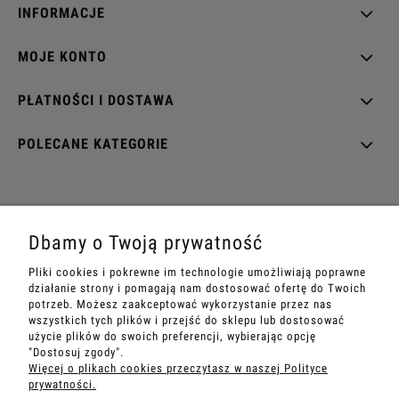
INFORMACJE
MOJE KONTO
PŁATNOŚCI I DOSTAWA
POLECANE KATEGORIE
EZOTERRA shop
Dbamy o Twoją prywatność
ul. Rynek Wieluński 28
Pliki cookies i pokrewne im technologie umożliwiają poprawne
42-202 Częstochowa
działanie strony i pomagają nam dostosować ofertę do Twoich
potrzeb. Możesz zaakceptować wykorzystanie przez nas
Sandra
+48 534 199 007
wszystkich tych plików i przejść do sklepu lub dostosować
e-mail:
sklep@ezoterra.pl
użycie plików do swoich preferencji, wybierając opcję
"Dostosuj zgody".
www.ezoterra.pl
Więcej o plikach cookies przeczytasz w naszej Polityce
prywatności.